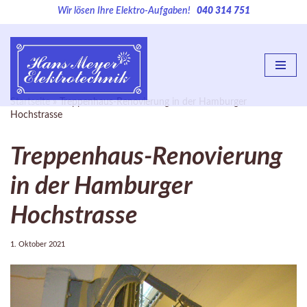
Wir lösen Ihre Elektro-Aufgaben!
040 314 751
Zum
Inhalt
springen
Startseite
»
Treppenhaus-Renovierung in der Hamburger
Hochstrasse
Treppenhaus-Renovierung
in der Hamburger
Hochstrasse
1. Oktober 2021