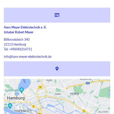
Hans Meyer Elektrotechnik e. K.
Inhaber Robert Meyer
Billbrookdeich 340
22113 Hamburg
Tel: +49(040)314751
info@hans-meyer-elektrotechnik.de