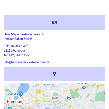
Hans Meyer Elektrotechnik e. K.
Inhaber Robert Meyer
Billbrookdeich 340
22113 Hamburg
Tel: +49(040)314751
info@hans-meyer-elektrotechnik.de