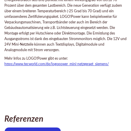
Energieverbrauch aus und punktet mit einem Wirkungsgrad von bis zu 90
Prozent über dem gesamten Lastbereich. Die neue Generation verfügt zudem
über einem breiteren Temperaturbereich (-25 Grad bis 70 Grad) und ein
umfassenderes Zertifizierungspaket. LOGO!Power kann beispielsweise für
Verpackungsmaschinen, Transportbänder oder auch im Bereich der
Gebäudeautomatisierung wie z.B. Lichtsteuerung eingesetzt werden. Die
Montage erfolgt per Hutschiene oder Direktmontage. Die Ermittlung des
Ausgangsstroms ist dank des eingebauten Strommonitors möglich. Die 12V und
24V Mini-Netzteile können auch Textdisplays, Digitalmodule und
Analogmodule mit Strom versorgen.
Mehr Infos zu LOGO!Power gibt es unter:
https://www.tecworld.com/de/logopower_mini-netzgeraet_siemens/
Referenzen