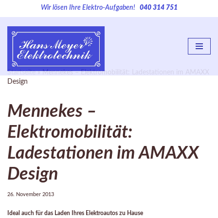
Wir lösen Ihre Elektro-Aufgaben!
040 314 751
Zum
Inhalt
springen
Startseite
»
Mennekes – Elektromobilität: Ladestationen im AMAXX
Design
Mennekes –
Elektromobilität:
Ladestationen im AMAXX
Design
26. November 2013
Ideal auch für das Laden Ihres Elektroautos zu Hause