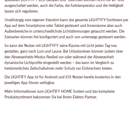
speziellen LIGHTYFY-LED-Lampen und -Leuchten können nicht nur an- und
ausgeschaltet werden, auch die Farbe, die Farbtemperatur und die Helligkeit
lassen sich regulieren.
Unabhängig vom eigenen Standort kann das gesamte LIGHTYFY-Sortiment per
App auf dem Smartphone oder Tablet gesteuert und Innenräume aber auch
Außenbereiche in unterschiedlichste Lichtstimmungen getaucht werden. Die
Szenarien können frei konfiguriert und auch von unterwegs gesteuert werden.
So kann der Nutzer mit LIGHTYFY seine Räume mit Licht jeden Tag neu
gestalten, ganz nach Lust und Laune. Bei Urlaubsreisen können zudem über
den Abwesenheits-Modus flexibel vor oder während der Abwesenheit
dynamische Lichtprofile eingestellt werden – das kann im Vergleich zu
herkömmlichen Zeitschaltuhren mehr Schutz vor Einbrechern bieten.
Die LIGHTIFY App ist für Android und iOS Nutzer bereits kostenlos in den
jeweiligen App-Stores verfügbar.
Mehr Informationen zum LIGHTIFY HOME System und das komplette
Produktsortiment bekommen Sie bei Ihrem Elektro-Partner.