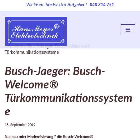
Wir lösen Ihre Elektro-Aufgaben!
040 314 751
Zum
Inhalt
springen
Startseite
»
Busch-Jaeger: Busch-Welcome®
Türkommunikationssysteme
Busch-Jaeger: Busch-
Welcome®
Türkommunikationssystem
e
18. September 2019
Neubau oder Modernisierung ? die Busch-Welcome®