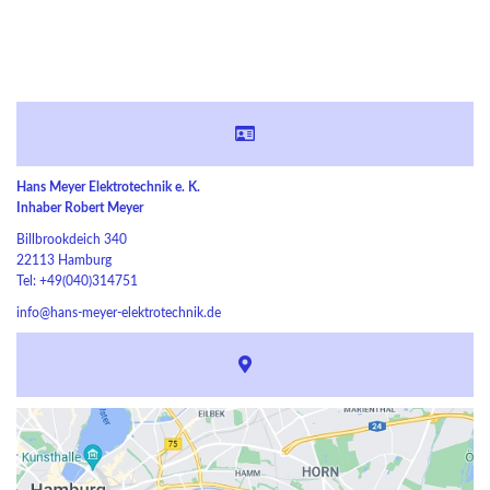
Hans Meyer Elektrotechnik e. K.
Inhaber Robert Meyer
Billbrookdeich 340
22113 Hamburg
Tel: +49(040)314751
info@hans-meyer-elektrotechnik.de